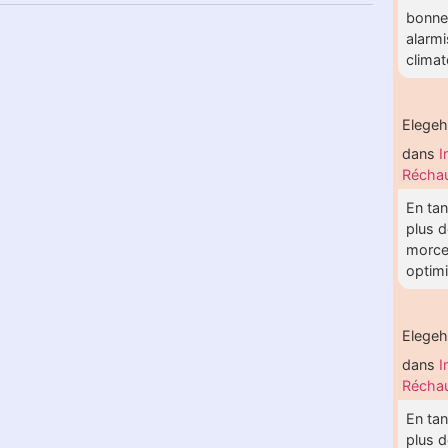
bonne 
alarmi
clima
Elege
dans
I
Réchau
En tan
plus d
morce
optimis
Elege
dans
I
Réchau
En tan
plus d