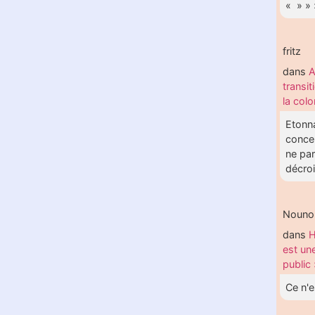
« » » 
fritz
dans
A
transit
la col
Etonna
concer
ne par
décroi
Nouno
dans
H
est un
public 
Ce n'e