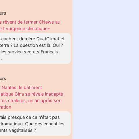
urs
ls rêvent de fermer CNews au
 l’ «urgence climatique»
 cachent derrière QuatClimat et
erre ? La question est là. Qui ?
, les service secrets Français
..
urs
 Nantes, le bâtiment
matique Gina se révèle inadapté
rtes chaleurs, un an après son
ration
irais presque ce ce n'était pas
dramatique. Que deviennent les
nts végétalisés ?