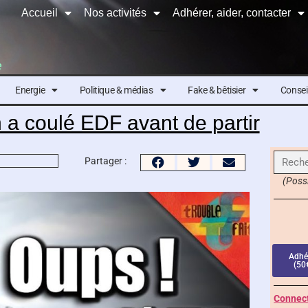
Accueil
Nos activités
Adhérer, aider, contacter
e
Energie
Politique & médias
Fake & bêtisier
Conseil
 a coulé EDF avant de partir
Partager :
(Possi
Adhé
(50
Connect