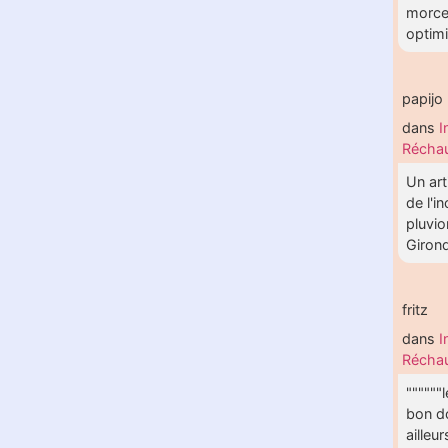
morce
optimis
papijo
dans
I
Réchau
Un art
de l'i
pluvio
Girond
fritz
dans
I
Réchau
""""""
bon do
ailleu