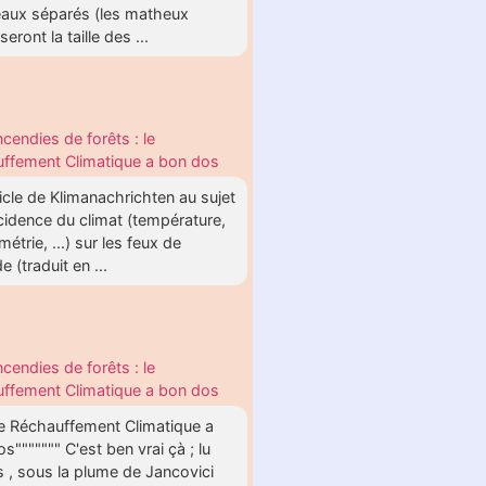
aux séparés (les matheux
eront la taille des ...
ncendies de forêts : le
ffement Climatique a bon dos
icle de Klimanachrichten au sujet
ncidence du climat (température,
métrie, ...) sur les feux de
e (traduit en ...
ncendies de forêts : le
ffement Climatique a bon dos
le Réchauffement Climatique a
s""""""" C'est ben vrai çà ; lu
rs , sous la plume de Jancovici