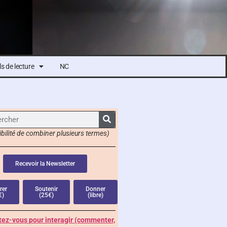
s de lecture
NC
bilité de combiner plusieurs termes)
Recevoir la Newsletter
rer
Soutenir
Donner
€)
(25€)
(libre)
ez-vous pour interagir (commenter,