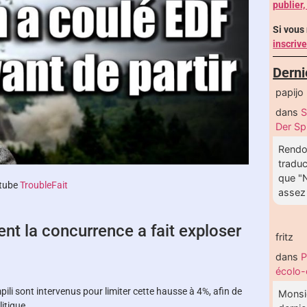
publier,
Si vous
inscriv
Derni
papijo
dans
S
Der Sp
Rendon
traduc
que "N
utube
TroubleFait
assez 
nt la concurrence a fait exploser
fritz
dans
P
écolo-
mpili sont intervenus pour limiter cette hausse à 4%, afin de
Monsie
itique.