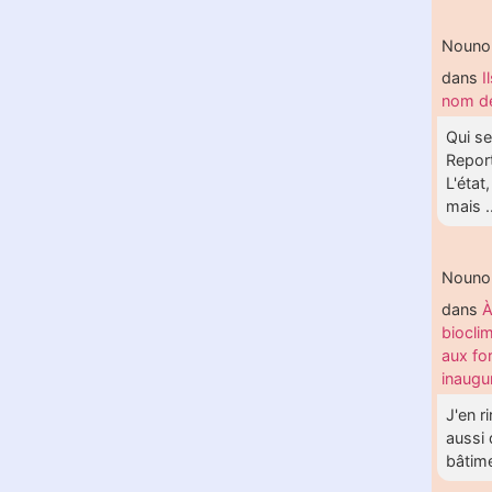
Nouno
dans
I
nom de
Qui se
Report
L'état
mais .
Nouno
dans
À
biocli
aux fo
inaugu
J'en r
aussi 
bâtime