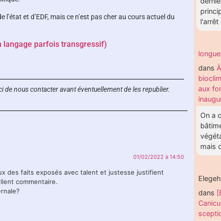
dernie
princi
 l’état et d’EDF, mais ce n’est pas cher au cours actuel du
l'arrêt
n langage parfois transgressif)
longu
dans
À
biocli
aux fo
i de nous contacter avant éventuellement de les republier.
inaugu
On a c
bâtime
végéta
mais c
01/02/2022 à 14:50
 des faits exposés avec talent et justesse justifient
Elege
ellent commentaire.
ernale?
dans
[
Canicu
scepti