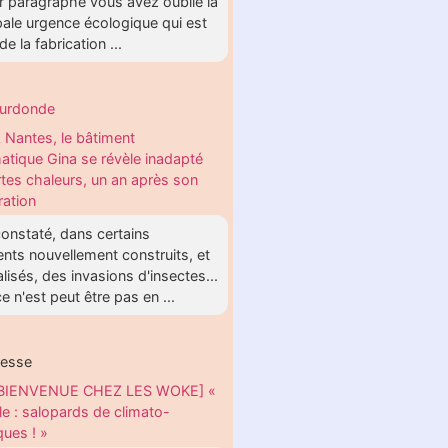
r paragraphe vous avez oublié la
pale urgence écologique qui est
 de la fabrication ...
eurdonde
 Nantes, le bâtiment
matique Gina se révèle inadapté
rtes chaleurs, un an après son
ration
onstaté, dans certains
nts nouvellement construits, et
lisés, des invasions d'insectes...
e n'est peut être pas en ...
hesse
BIENVENUE CHEZ LES WOKE] «
le : salopards de climato-
ques ! »