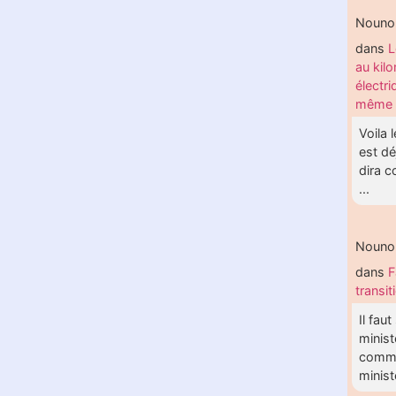
Nouno
dans
L
au kil
électri
même 
Voila 
est d
dira 
...
Nouno
dans
F
transi
Il fau
minist
comme
ministè