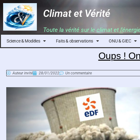
Climat et Vérité
Toute la vérité sur le climat et l'énergi
Science & Modèles
Faits & observations
ONU & GIEC
Oups ! On
Auteur invité
28/01/2022
Un commentaire