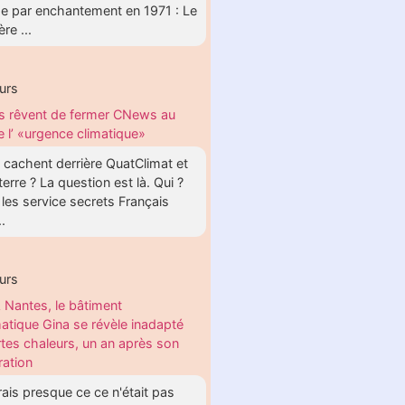
 par enchantement en 1971 : Le
re ...
urs
ls rêvent de fermer CNews au
 l’ «urgence climatique»
 cachent derrière QuatClimat et
erre ? La question est là. Qui ?
, les service secrets Français
..
urs
 Nantes, le bâtiment
matique Gina se révèle inadapté
rtes chaleurs, un an après son
ration
irais presque ce ce n'était pas