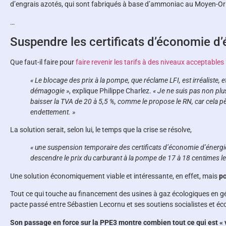
d’engrais azotés, qui sont fabriqués à base d’ammoniac au Moyen-Or
…
Suspendre les certificats d’économie d’
Que faut-il faire pour
faire revenir les tarifs à des niveaux acceptables
« Le blocage des prix à la pompe, que réclame LFI, est irréaliste, et
démagogie »
, explique Philippe Charlez.
« Je ne suis pas non plu
baisser la TVA de 20 à 5,5 %, comme le propose le RN, car cela pè
endettement. »
La solution serait, selon lui, le temps que la crise se résolve,
« une suspension temporaire des certificats d’économie d’énergie,
descendre le prix du carburant à la pompe de 17 à 18 centimes le l
Une solution économiquement viable et intéressante, en effet, mais
po
Tout ce qui touche au financement des usines à gaz écologiques en génér
pacte passé entre Sébastien Lecornu et ses soutiens socialistes et éco
Son passage en force sur la PPE3 montre combien tout ce qui est « 