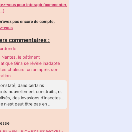
ez-vous pour interagir (commenter,
 …)
 n’avez pas encore de compte,
ez-vous
ers commentaires :
eurdonde
 Nantes, le bâtiment
matique Gina se révèle inadapté
rtes chaleurs, un an après son
ration
onstaté, dans certains
nts nouvellement construits, et
lisés, des invasions d'insectes...
e n'est peut être pas en ...
hesse
BIENVENUE CHEZ LES WOKE] «