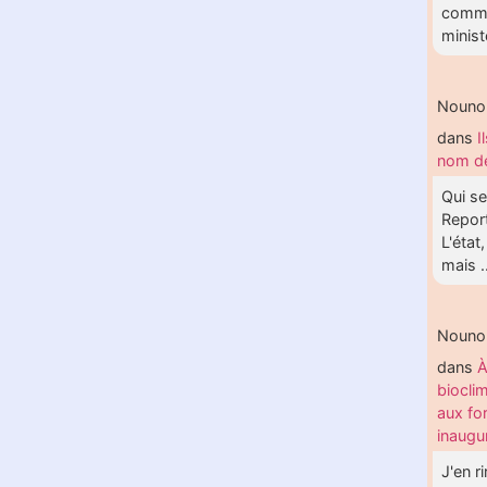
comme
ministè
Nouno
dans
I
nom de
Qui se
Report
L'état
mais .
Nouno
dans
À
biocli
aux fo
inaugu
J'en r