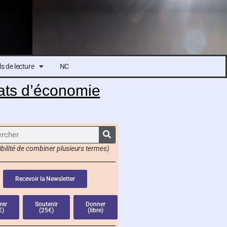
s de lecture
NC
cats d’économie
bilité de combiner plusieurs termes)
Recevoir la Newsletter
rer
Soutenir
Donner
€)
(25€)
(libre)