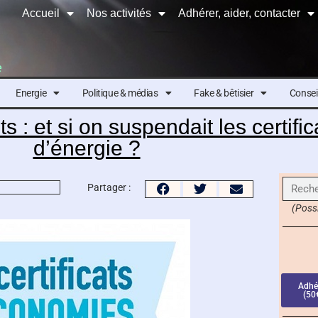
Accueil
Nos activités
Adhérer, aider, contacter
e
Energie
Politique & médias
Fake & bêtisier
Conseil
 : et si on suspendait les certifi
d’énergie ?
Partager :
(Possi
Adhé
(50