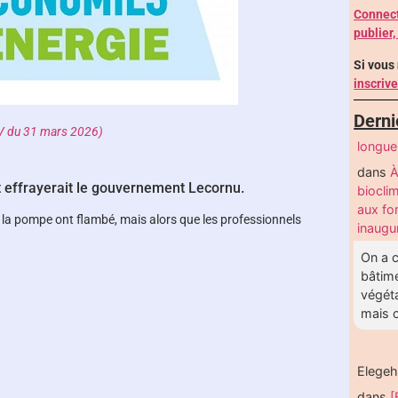
Connect
publier,
Si vous
inscriv
Derni
 du 31 mars 2026)
longu
dans
À
et effrayerait le gouvernement Lecornu.
biocli
aux fo
à la pompe ont flambé, mais alors que les professionnels
inaugu
On a c
bâtime
végéta
mais c
Elege
dans
[