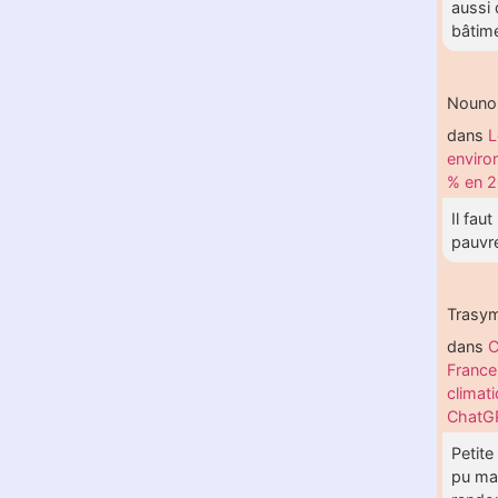
aussi 
bâtime
Nouno
dans
L
enviro
% en 2
Il fau
pauvre
Trasym
dans
C
France
climati
ChatG
Petite
pu mal