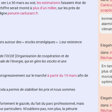
 sec Le 30 mars au soir,
les estimations
faisaient état de
Canicu
hiffre serait monté à
plus d’un millier
, sur les près de
scepti
ligne
penurie-carburant.fr
.
bonne 
alarmi
clima
ats autour des « stocks stratégiques ». Leur existence
Elege
dans
I
s de l’OCDE
[Organisation de coopération et de
Réchau
le de l’énergie, qui en gère les stocks et une
En tan
plus d
se progressivement sur le marché
à partir du 19 mars
afin de
morce
optimis
 cela a permis de stabiliser les prix et nous sommes
Elege
ortement le gazole, du fait du parc professionnel, mais
dans
I
r particuliers. N’oublions pas, non plus, la pénurie
Réchau