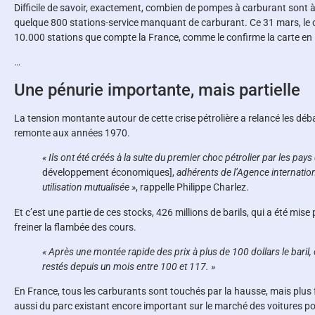
Difficile de savoir, exactement, combien de pompes à carburant sont à
quelque 800 stations-service manquant de carburant. Ce 31 mars, le c
10.000 stations que compte la France, comme le confirme la carte en 
…
Une pénurie importante, mais partielle
La tension montante autour de cette crise pétrolière a relancé les déb
remonte aux années 1970.
« Ils ont été créés à la suite du premier choc pétrolier par les pay
développement économiques],
adhérents de l’Agence internationa
utilisation mutualisée »
, rappelle Philippe Charlez.
Et c’est une partie de ces stocks, 426 millions de barils, qui a été mi
freiner la flambée des cours.
« Après une montée rapide des prix à plus de 100 dollars le baril,
restés depuis un mois entre 100 et 117. »
En France, tous les carburants sont touchés par la hausse, mais plus f
aussi du parc existant encore important sur le marché des voitures pou