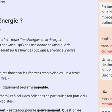
ient.
En tan
plus d
morce
énergie ?
optimis
 ?
papijo
 « faire payer TotalEnergies » est de la pure
s convaincu qu’il soit une bonne solution que de
dans
I
serait sur les finances publiques, et donc sur notre
Réchau
Un art
de l'i
pluvio
 qui financent les énergies renouvelables. Cela ferait
Girond
itre. »
litiquement peu envisageable
.
fritz
al, et à celui des éoliennes en particulier, fait partie du
dans
I
logistes.
Réchau
vert » est tabou, pour le gouvernement. Question de