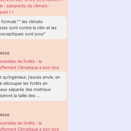
le : salopards de climato-
ques ! »
formule "" les climato
stes sont contre la clim et les
tosceptiques sont pour"
hesse
ncendies de forêts : le
ffement Climatique a bon dos
t qu'ingénieur, j'aurais envie, en
e découper les forêts en
aux séparés (les matheux
eront la taille des ...
hesse
ncendies de forêts : le
ffement Climatique a bon dos