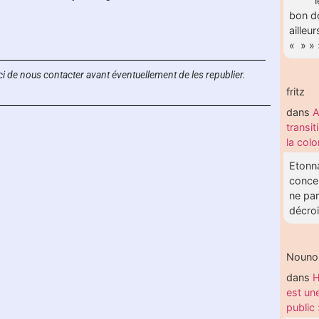
""""""
bon do
ailleu
« » » 
i de nous contacter avant éventuellement de les republier.
fritz
dans
A
transit
la col
Etonna
concer
ne par
décroi
Nouno
dans
H
est un
public 