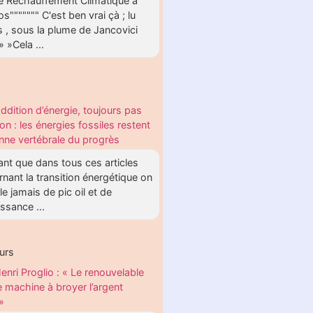
le Réchauffement Climatique a
s""""""" C'est ben vrai çà ; lu
rs , sous la plume de Jancovici
» »Cela ...
ddition d’énergie, toujours pas
ion : les énergies fossiles restent
onne vertébrale du progrès
nt que dans tous ces articles
nant la transition énergétique on
le jamais de pic oil et de
ssance ...
urs
enri Proglio : « Le renouvelable
e machine à broyer l’argent
»