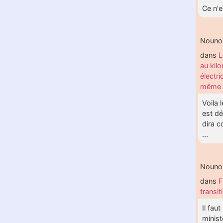
Ce n'e
Nouno
dans
L
au kil
électri
même 
Voila 
est d
dira 
...
Nouno
dans
F
transi
Il fau
minist