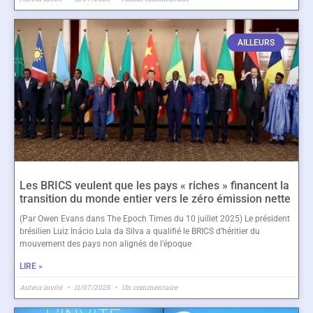
AILLEURS
Les BRICS veulent que les pays « riches » financent la
transition du monde entier vers le zéro émission nette
(Par Owen Evans dans The Epoch Times du 10 juillet 2025) Le président
brésilien Luiz Inácio Lula da Silva a qualifié le BRICS d’héritier du
mouvement des pays non alignés de l’époque
LIRE »
Auteur invité
11/07/2025
Un commentaire