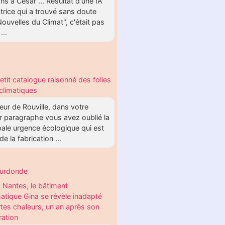
s à César ... Résultat d'une IA
trice qui a trouvé sans doute
ouvelles du Climat", c'était pas
...
etit catalogue raisonné des folies
climatiques
ur de Rouville, dans votre
r paragraphe vous avez oublié la
pale urgence écologique qui est
 de la fabrication ...
eurdonde
 Nantes, le bâtiment
matique Gina se révèle inadapté
rtes chaleurs, un an après son
ration