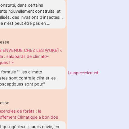
onstaté, dans certains
nts nouvellement construits, et
lisés, des invasions d'insectes...
e n'est peut être pas en ...
hesse
BIENVENUE CHEZ LES WOKE] «
le : salopards de climato-
ques ! »
formule "" les climato
yshttp://climateaudit.org/2014/12/11/unprecedented-
stes sont contre la clim et les
tosceptiques sont pour"
hesse
ncendies de forêts : le
ffement Climatique a bon dos
t qu'ingénieur, j'aurais envie, en