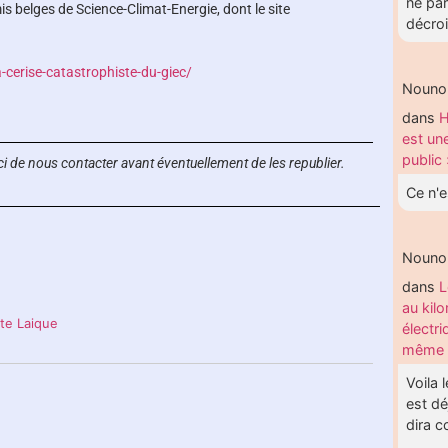
ne par
s belges de Science-Climat-Energie, dont le site
décroi
a-cerise-catastrophiste-
du-giec/
Nouno
dans
H
est un
public 
i de nous contacter avant éventuellement de les republier.
Ce n'e
Nouno
dans
L
au kil
ste Laique
électri
même 
Voila 
est d
dira 
...