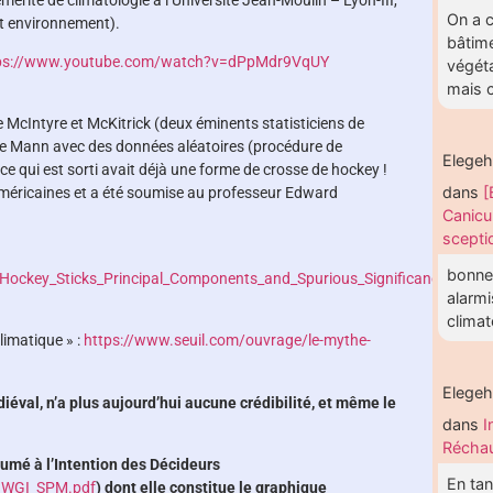
érite de climatologie à l’Université Jean-Moulin – Lyon-III,
On a c
 et environnement).
bâtime
ps://www.youtube.com/watch?v=dPpMdr9VqUY
végéta
mais c
 McIntyre et McKitrick (deux éminents statisticiens de
de Mann avec des données aléatoires (procédure de
Elege
e qui est sorti avait déjà une forme de crosse de hockey !
dans
[
américaines et a été soumise au professeur Edward
Canicu
scepti
bonne 
Hockey_Sticks_Principal_Components_and_Spurious_Significance_Geoph
alarmi
clima
climatique » :
https://www.seuil.com/ouvrage/le-mythe-
Elege
iéval, n’a plus aujourd’hui aucune crédibilité, et même le
dans
I
Réchau
sumé à l’Intention des Décideurs
En tan
6_WGI_SPM.pdf
) dont elle constitue le graphique