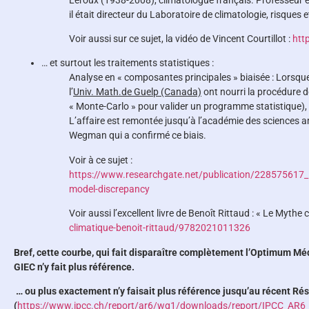
Leroux (1938-2008), climatologue français. Professeur ém
il était directeur du Laboratoire de climatologie, risques
Voir aussi sur ce sujet, la vidéo de Vincent Courtillot :
htt
… et surtout les traitements statistiques :
Analyse en « composantes principales » biaisée : Lorsque
l’
Univ
. Math.de
Guelp
(Canada)
ont nourri la procédure 
« Monte-Carlo » pour valider un programme statistique), c
L’affaire est remontée jusqu’à l’académie des sciences 
Wegman qui a confirmé ce biais.
Voir à ce sujet :
https://www.researchgate.net/publication/228575617_
model-discrepancy
Voir aussi l’excellent livre de Benoît Rittaud : « Le Mythe 
climatique-benoit-rittaud/9782021011326
Bref, cette courbe, qui fait disparaître complètement l’Optimum Méd
GIEC n’y fait plus référence.
… ou plus exactement n’y faisait plus référence jusqu’au récent Ré
(
https://www.ipcc.ch/report/ar6/wg1/downloads/report/IPCC_AR