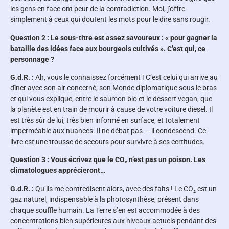
les gens en face ont peur de la contradiction. Moi, j’offre
simplement à ceux qui doutent les mots pour le dire sans rougir.
Question 2 : Le sous-titre est assez savoureux : « pour gagner la
bataille des idées face aux bourgeois cultivés ». C’est qui, ce
personnage ?
G.d.R. :
Ah, vous le connaissez forcément ! C’est celui qui arrive au
dîner avec son air concerné, son Monde diplomatique sous le bras
et qui vous explique, entre le saumon bio et le dessert vegan, que
la planète est en train de mourir à cause de votre voiture diesel. Il
est très sûr de lui, très bien informé en surface, et totalement
imperméable aux nuances. Il ne débat pas — il condescend. Ce
livre est une trousse de secours pour survivre à ses certitudes.
Question 3 : Vous écrivez que le CO₂ n’est pas un poison. Les
climatologues apprécieront…
G.d.R. :
Qu’ils me contredisent alors, avec des faits ! Le CO₂ est un
gaz naturel, indispensable à la photosynthèse, présent dans
chaque souffle humain. La Terre s’en est accommodée à des
concentrations bien supérieures aux niveaux actuels pendant des